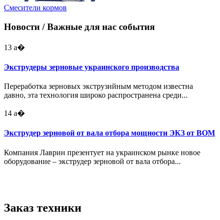
Смесители кормов
Новости
/ Важные для нас события
13
а�
Экструдеры зерновые украинского производства
Переработка зерновых экструзийным методом известна
давно, эта технология широко распространена среди...
14
а�
Экструдер зерновой от вала отбора мощности ЭКЗ от ВОМ
Компания Лаврин презентует на украинском рынке новое
оборудование – экструдер зерновой от вала отбора...
Заказ техники