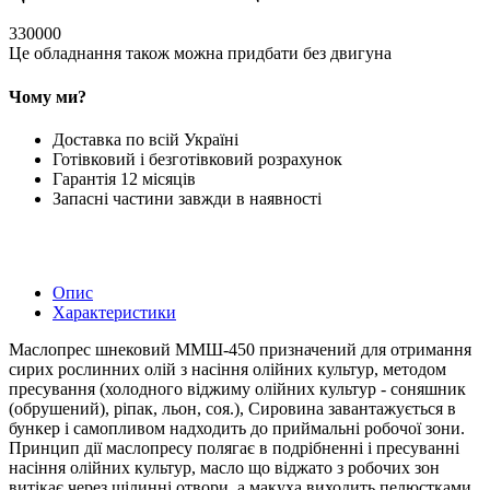
330000
Це обладнання також можна придбати без двигуна
Чому ми?
Доставка по всій Україні
Готівковий і безготівковий розрахунок
Гарантія 12 місяців
Запасні частини завжди в наявності
Опис
Характеристики
Маслопрес шнековий ММШ-450 призначений для отримання
сирих рослинних олій з насіння олійних культур, методом
пресування (холодного віджиму олійних культур - соняшник
(обрушений), ріпак, льон, соя.), Сировина завантажується в
бункер і самопливом надходить до приймальні робочої зони.
Принцип дії маслопресу полягає в подрібненні і пресуванні
насіння олійних культур, масло що віджато з робочих зон
витікає через щілинні отвори, а макуха виходить пелюстками