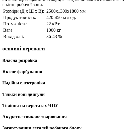
в кінці робочої зони.
Розміри (Д х Ш х В):
2500x1300x1800 мм
Продуктивність:
420-450 кг/год.
Потужність:
22 кВт
Вага:
1000 кг
Вихід олії:
36-43 %
основні переваги
Власна розробка
Якісне фарбування
Надійна електроніка
Тільки нові двигуни
Точіння на верстатах ЧПУ
Акуратне точкове зварювання
Загартування деталей робочого блоку