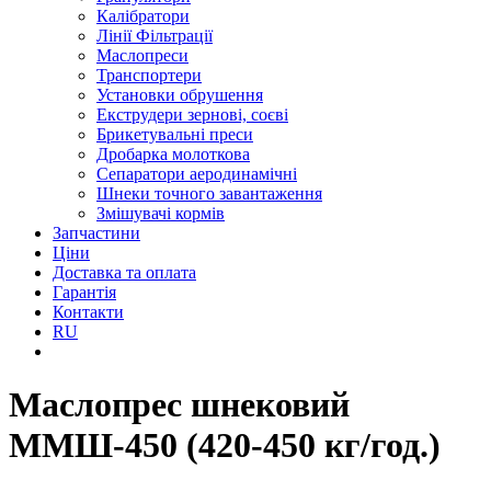
Калібратори
Лінії Фільтрації
Маслопреси
Транспортери
Установки обрушення
Екструдери зернові, соєві
Брикетувальні преси
Дробарка молоткова
Сепаратори аеродинамічні
Шнеки точного завантаження
Змішувачі кормів
Запчастини
Ціни
Доставка та оплата
Гарантія
Контакти
RU
Маслопрес шнековий
ММШ-450 (420-450 кг/год.)